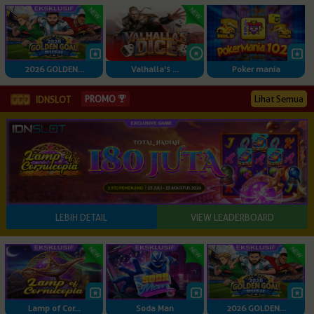
2026 GOLDEN...
Valhalla's ...
Poker mania
Lihat Semua
PROMO
IDNSLOT
Lamp of Cor...
Soda Man
2026 GOLDEN...