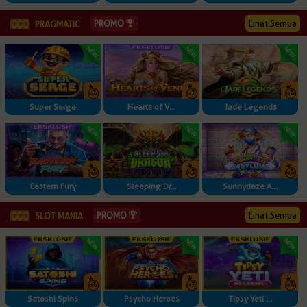
Lihat Semua
PROMO
PRAGMATIC
Super Serge
Hearts of V...
Jade Legends
Eastern Fury
Sleeping Dr...
Sunnydaze A...
Lihat Semua
PROMO
SLOT MANIA
Satoshi Spins
Psycho Heroes
Tipsy Yeti ...