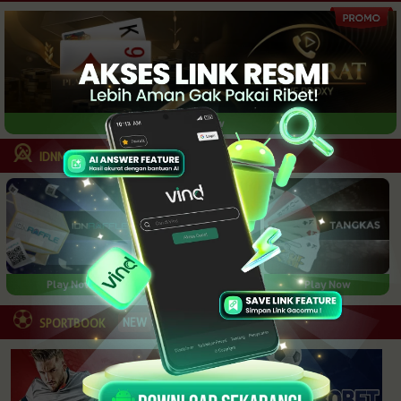
Play Now
NEW
IDNMAX
Play Now
Play Now
Play Now
NEW
SPORTBOOK