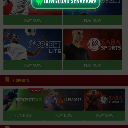
E-SPORTS