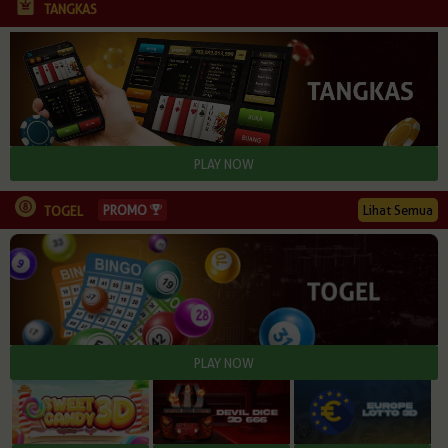
TANGKAS
Lihat Semua
PROMO
TOGEL