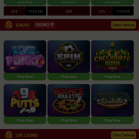
411
6:51:34
166
123
7:10:31
Lihat Semua
PROMO
IDNLIVE
Play Now
Play Now
Play Now
Play Now
Play Now
Play Now
Lihat Semua
LIVE CASINO