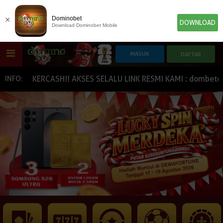
×
Dominobet
DOWNLOAD
Download Dominobet Mobile
HOME
JOKERCASH!! AKSES SELALU LINK RESMI KAMI : dombetdigital
INFO:
POKER
SLOT GAME
IDN E-LOTTERY
NEW
NEW
SPORTBOOK
LIVE CASINO
IDNLIVE
NEW
TOGEL
ESPORTS
ARCADE
NEW
NEW
NEW
TEMBAK IKAN
IDNRAFFLE
IDNTRADE